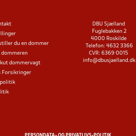
ntakt
DBU Sjælland
Fuglebakken 2
llinger
4000 Roskilde
stiller du en dommer
Telefon: 4632 3366
d dommeren
CVR: 6369 0015
info@dbusjaelland.dk
Akut dommervagt
 Forsikringer
politik
itik
PERSONDATA- OG PRIVATLIVS-POLITIK