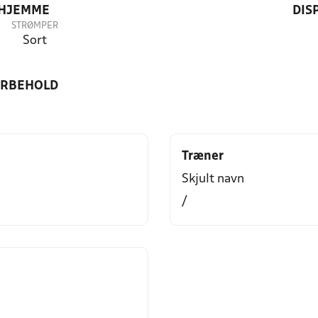
 HJEMME
DIS
STRØMPER
Sort
ORBEHOLD
Træner
Skjult navn
/