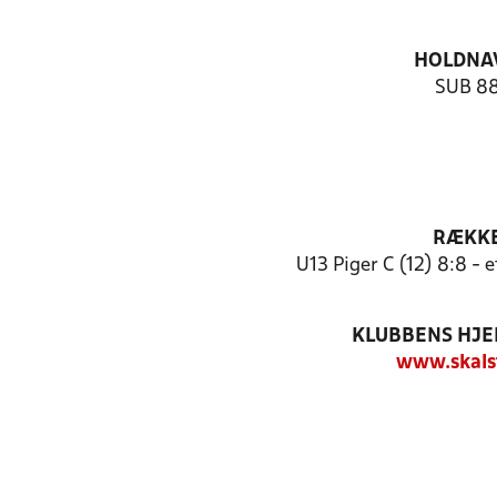
HOLDNA
SUB 8
RÆKK
U13 Piger C (12) 8:8 -
KLUBBENS HJ
www.skals