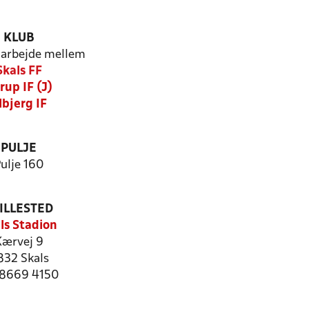
KLUB
arbejde mellem
Skals FF
rup IF (J)
lbjerg IF
PULJE
ulje 160
ILLESTED
ls Stadion
Kærvej 9
832 Skals
: 8669 4150