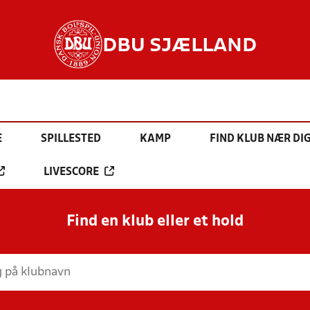
DBU SJÆLLAND
E
SPILLESTED
KAMP
FIND KLUB NÆR DI
LIVESCORE
Find en klub eller et hold