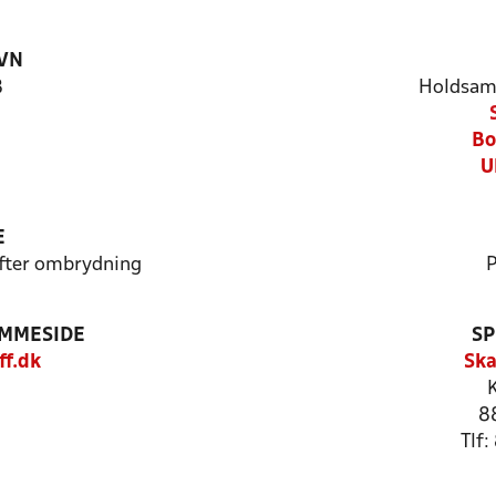
VN
8
Holdsam
Bo
U
E
 efter ombrydning
P
EMMESIDE
SP
ff.dk
Ska
8
Tlf