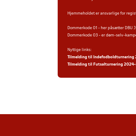
Hjemmeholdet er ansvarlige for regis
Dommerkode 01 - her påsætter DBU J
Dommerkode 03 - er døm-selv-kampe 
Nyttige links:
Tilmelding til Indefodboldturnering 
Tilmelding til Futsalturnering 2024