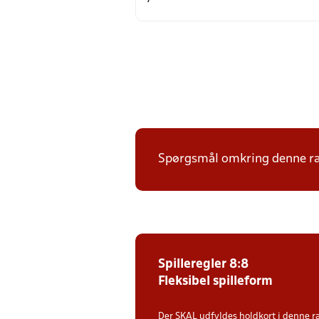
Spørgsmål omkring denne ræk
Spilleregler 8:8
Fleksibel spilleform
Der SKAL udfyldes holdkort i denne 