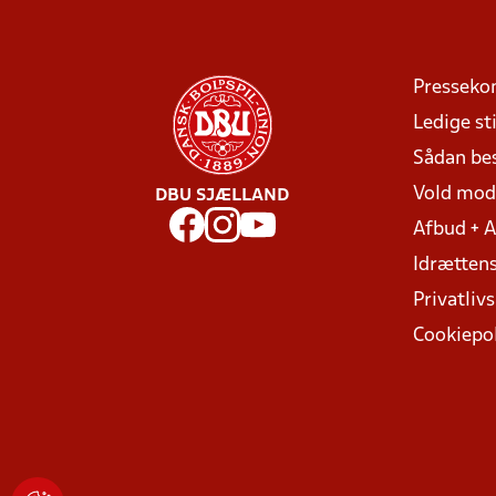
Presseko
Ledige sti
Sådan be
Vold mo
DBU SJÆLLAND
Afbud + 
Idrættens
Privatlivs
Cookiepol