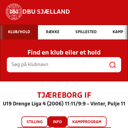
DBU SJÆLLAND
Hvad vil du søge efter?
KLUB/HOLD
RÆKKE
SPILLESTED
KAMP
INDHOLD OG NYHEDER
Find en klub eller et hold
STILLINGER, RESULTATER, KLUBBER OG
HOLD
TJÆREBORG IF
U19 Drenge Liga 4 (2006) 11:11/9:9 - Vinter, Pulje 11
STILLING
INFO
KAMPPROGRAM