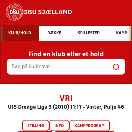
DBU SJÆLLAND
Hvad vil du søge efter?
KLUB/HOLD
RÆKKE
SPILLESTED
KAMP
INDHOLD OG NYHEDER
Find en klub eller et hold
STILLINGER, RESULTATER, KLUBBER OG
HOLD
VRI
U15 Drenge Liga 3 (2010) 11:11 - Vinter, Pulje 46
STILLING
INFO
KAMPPROGRAM