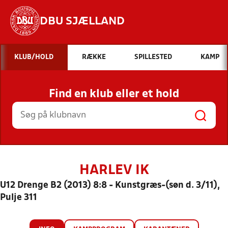
DBU SJÆLLAND
Hvad vil du søge efter?
KLUB/HOLD
RÆKKE
SPILLESTED
KAMP
INDHOLD OG NYHEDER
Find en klub eller et hold
STILLINGER, RESULTATER, KLUBBER OG
HOLD
HARLEV IK
U12 Drenge B2 (2013) 8:8 - Kunstgræs-(søn d. 3/11),
Pulje 311