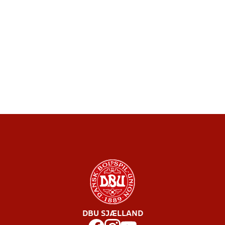
DBU SJÆLLAND