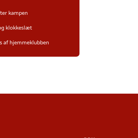
efter kampen
 og klokkeslæt
des af hjemmeklubben