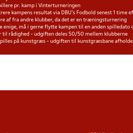
pillere pr. kamp i Vinterturneringen
trere kampens resultat via DBU's Fodbold senest 1 time 
lere af fra andre klubber, da det er en træningsturnering
e enige, må i gerne flytte kampen til en anden spilledato
r til rådighed - udgiften deles 50/50 mellem klubberne
 spilles på kunstgræs - udgiften til kunstgræsbane afhol