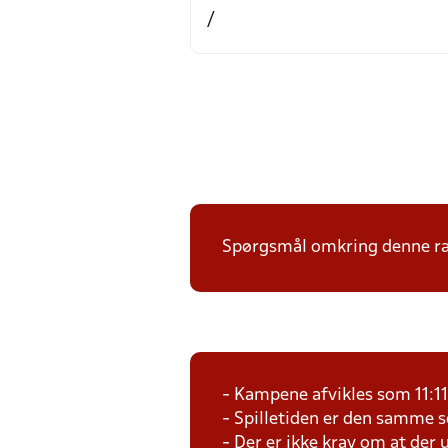
/
Spørgsmål omkring denne ræk
- Kampene afvikles som 11:1
- Spilletiden er den samme 
- Der er ikke krav om at der 