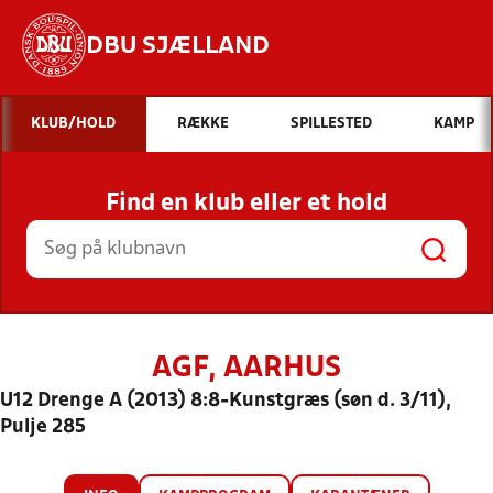
DBU SJÆLLAND
Hvad vil du søge efter?
KLUB/HOLD
RÆKKE
SPILLESTED
KAMP
INDHOLD OG NYHEDER
Find en klub eller et hold
STILLINGER, RESULTATER, KLUBBER OG
HOLD
AGF, AARHUS
U12 Drenge A (2013) 8:8-Kunstgræs (søn d. 3/11),
Pulje 285