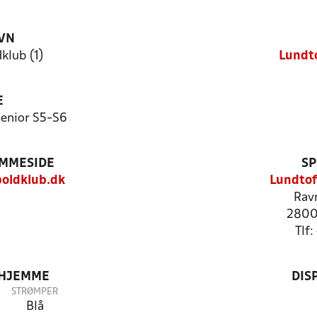
VN
klub (1)
Lundto
E
enior S5-S6
EMMESIDE
SP
oldklub.dk
Lundtof
Rav
2800
Tlf
 HJEMME
DIS
STRØMPER
Blå