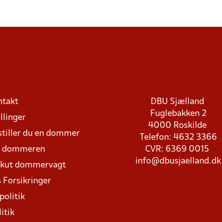
ntakt
DBU Sjælland
Fuglebakken 2
llinger
4000 Roskilde
stiller du en dommer
Telefon: 4632 3366
d dommeren
CVR: 6369 0015
info@dbusjaelland.dk
Akut dommervagt
 Forsikringer
politik
itik