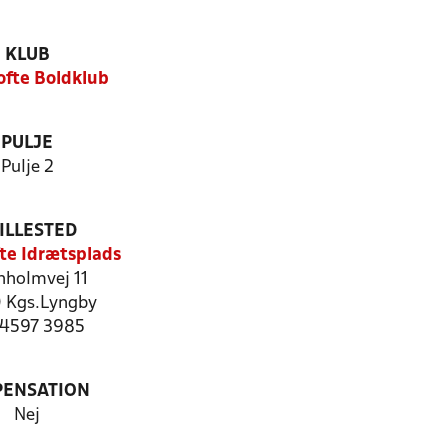
KLUB
fte Boldklub
PULJE
Pulje 2
ILLESTED
te Idrætsplads
nholmvej 11
 Kgs.Lyngby
: 4597 3985
PENSATION
Nej