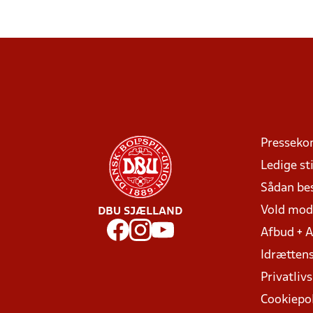
Presseko
Ledige sti
Sådan be
Vold mo
DBU SJÆLLAND
Afbud + 
Idrættens
Privatlivs
Cookiepol