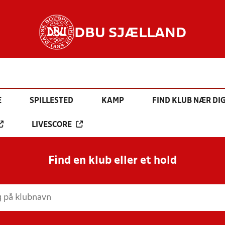
DBU SJÆLLAND
E
SPILLESTED
KAMP
FIND KLUB NÆR DI
LIVESCORE
Find en klub eller et hold