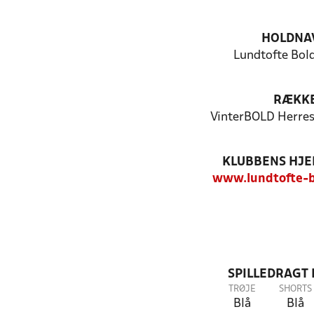
HOLDNA
Lundtofte Bold
RÆKK
VinterBOLD Herres
KLUBBENS HJ
www.lundtofte-b
SPILLEDRAGT
TRØJE
SHORTS
Blå
Blå