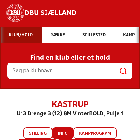
DBU SJÆLLAND
Hvad vil du søge efter?
KLUB/HOLD
RÆKKE
SPILLESTED
KAMP
INDHOLD OG NYHEDER
Find en klub eller et hold
STILLINGER, RESULTATER, KLUBBER OG
HOLD
KASTRUP
U13 Drenge 3 (12) 8M VinterBOLD, Pulje 1
STILLING
INFO
KAMPPROGRAM