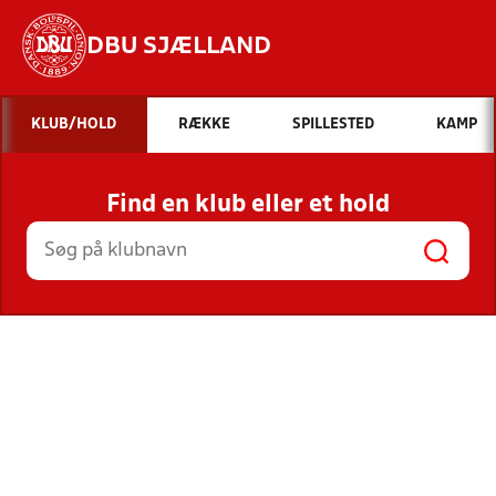
DBU SJÆLLAND
Hvad vil du søge efter?
KLUB/HOLD
RÆKKE
SPILLESTED
KAMP
INDHOLD OG NYHEDER
Find en klub eller et hold
STILLINGER, RESULTATER, KLUBBER OG
HOLD