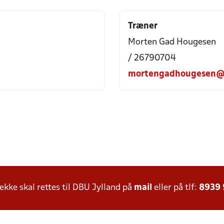
Træner
Morten Gad Hougesen
/ 26790704
mortengadhougesen@
ke skal rettes til DBU Jylland på
mail
eller på tlf:
8939