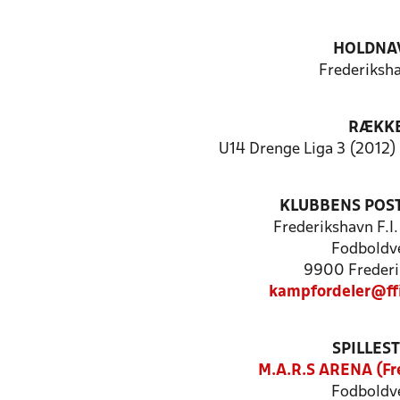
HOLDNA
Frederiksha
RÆKK
U14 Drenge Liga 3 (2012) 
KLUBBENS POS
Frederikshavn F.I.
Fodboldve
9900 Frederi
kampfordeler@ff
SPILLES
M.A.R.S ARENA (Fr
Fodboldve