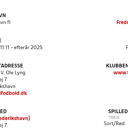
VN
vn fI
Fred
E
11:11 - efterår 2025
P
TADRESSE
KLUBBEN
 V. Ole Lyng
www.f
j 7
kshavn
ifodbold.dk
TED
SPILLE
TRØJE
ederikshavn)
Sort/Rød
j 7