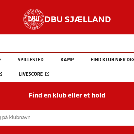
DBU SJÆLLAND
E
SPILLESTED
KAMP
FIND KLUB NÆR DI
LIVESCORE
Find en klub eller et hold