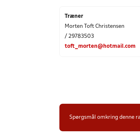
Træner
Morten Toft Christensen
/ 29783503
toft_morten@hotmail.com
Spørgsmål omkring denne ræk