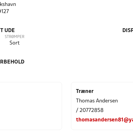
kshavn
9127
T UDE
DIS
STRØMPER
Sort
ORBEHOLD
Træner
Thomas Andersen
/ 20772858
thomasandersen81@y