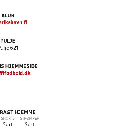
KLUB
erikshavn fI
PULJE
ulje 621
S HJEMMESIDE
fifodbold.dk
DRAGT HJEMME
SHORTS
STRØMPER
Sort
Sort