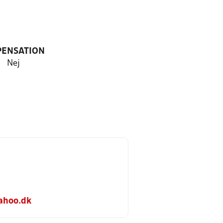
PENSATION
Nej
ahoo.dk