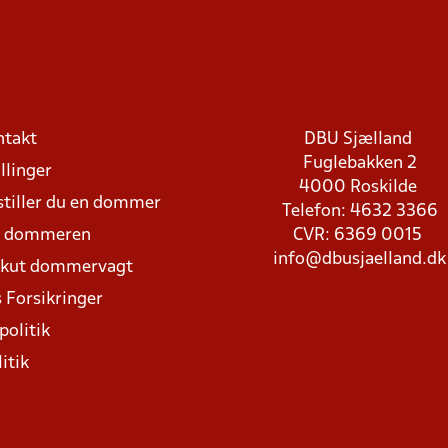
ntakt
DBU Sjælland
Fuglebakken 2
llinger
4000 Roskilde
stiller du en dommer
Telefon: 4632 3366
d dommeren
CVR: 6369 0015
info@dbusjaelland.dk
Akut dommervagt
 Forsikringer
politik
itik