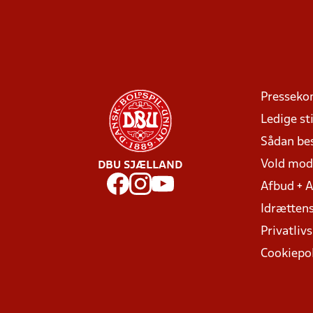
Presseko
Ledige sti
Sådan be
Vold mo
DBU SJÆLLAND
Afbud + 
Idrættens
Privatlivs
Cookiepol