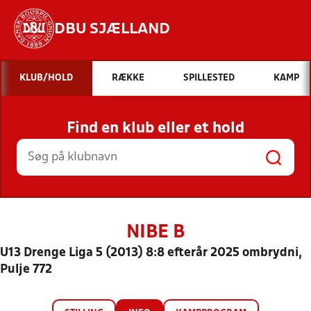
DBU SJÆLLAND
Hvad vil du søge efter?
KLUB/HOLD
RÆKKE
SPILLESTED
KAMP
INDHOLD OG NYHEDER
Find en klub eller et hold
STILLINGER, RESULTATER, KLUBBER OG
HOLD
NIBE B
U13 Drenge Liga 5 (2013) 8:8 efterår 2025 ombrydni,
Pulje 772