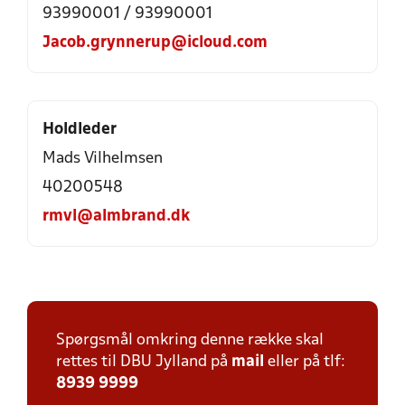
93990001 / 93990001
Jacob.grynnerup@icloud.com
Holdleder
Mads Vilhelmsen
40200548
rmvl@almbrand.dk
Spørgsmål omkring denne række skal
rettes til DBU Jylland på
mail
eller på tlf:
8939 9999