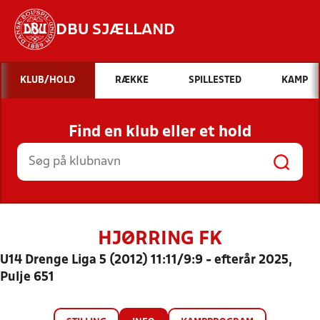
DBU SJÆLLAND
Hvad vil du søge efter?
KLUB/HOLD
RÆKKE
SPILLESTED
KAMP
INDHOLD OG NYHEDER
Find en klub eller et hold
STILLINGER, RESULTATER, KLUBBER OG
HOLD
HJØRRING FK
U14 Drenge Liga 5 (2012) 11:11/9:9 - efterår 2025,
Pulje 651