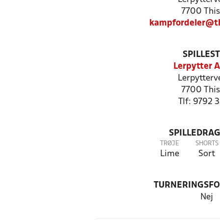
7700 This
kampfordeler@th
SPILLES
Lerpytter 
Lerpytterv
7700 This
Tlf: 9792 
SPILLEDRAG
TRØJE
SHORTS
Lime
Sort
TURNERINGSF
Nej