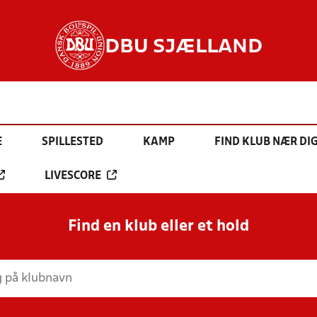
DBU SJÆLLAND
E
SPILLESTED
KAMP
FIND KLUB NÆR DI
LIVESCORE
Find en klub eller et hold