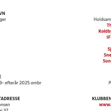
VN
ger
Holdsam
T
Koldb
IF
S
Sne
Sun
E
9:9- efterår 2025 ombr
P
TADRESSE
KLUBBEN
onsen
www.t
ej 37