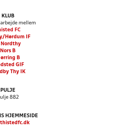
KLUB
arbejde mellem
histed FC
y/Hørdum IF
 Nordthy
Nors B
jørring B
dsted GIF
dby Thy IK
PULJE
ulje 882
S HJEMMESIDE
histedfc.dk