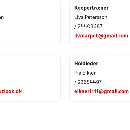
Keepertræner
en
Liva Petersson
/ 24403687
livmarpet@gmail.com
Holdleder
Pia Elkær
/ 23654497
utlook.dk
elkaer1111@gmail.com