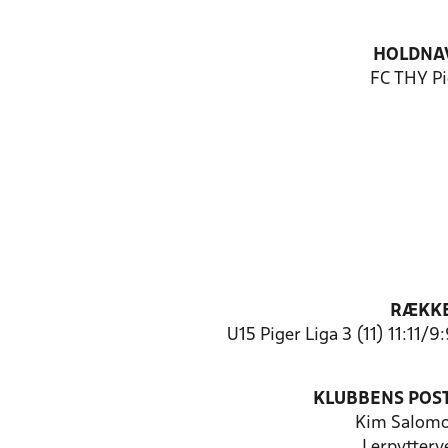
HOLDNA
FC THY Pi
RÆKK
U15 Piger Liga 3 (11) 11:11/
KLUBBENS POS
Kim Salom
Lerpytterv