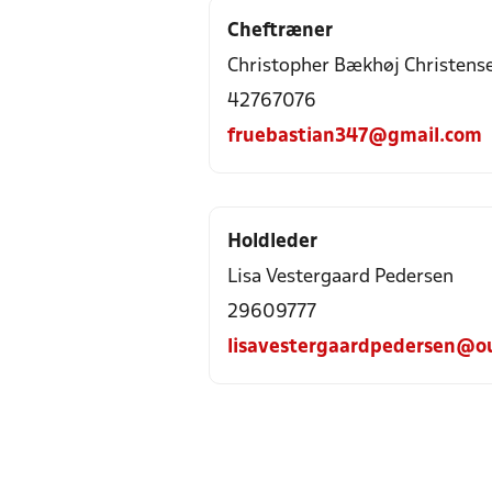
Cheftræner
Christopher Bækhøj Christens
42767076
fruebastian347@gmail.com
Holdleder
Lisa Vestergaard Pedersen
29609777
lisavestergaardpedersen@o