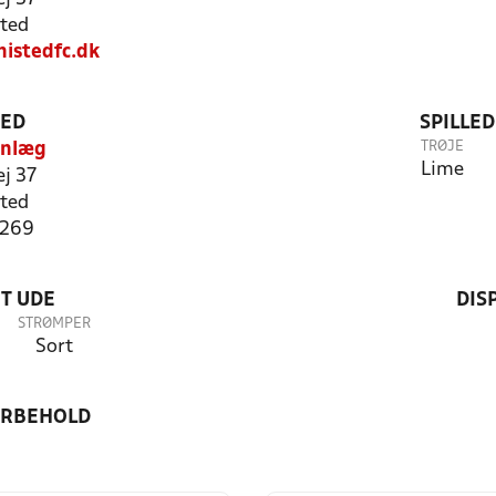
ted
istedfc.dk
TED
SPILLE
TRØJE
Anlæg
Lime
ej 37
ted
3269
T UDE
DIS
STRØMPER
Sort
ORBEHOLD