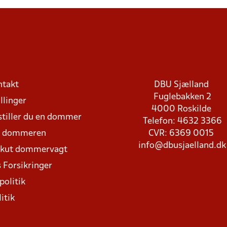
ntakt
DBU Sjælland
Fuglebakken 2
llinger
4000 Roskilde
stiller du en dommer
Telefon: 4632 3366
d dommeren
CVR: 6369 0015
info@dbusjaelland.dk
Akut dommervagt
 Forsikringer
politik
itik