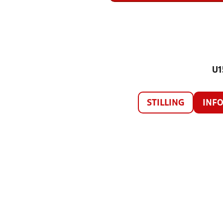
U1
STILLING
INF