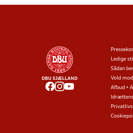
Presseko
Ledige sti
Sådan be
Vold mo
DBU SJÆLLAND
Afbud + 
Idrættens
Privatlivs
Cookiepol