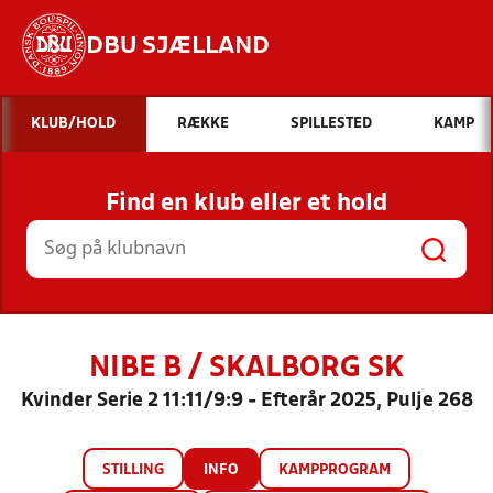
DBU SJÆLLAND
Hvad vil du søge efter?
KLUB/HOLD
RÆKKE
SPILLESTED
KAMP
INDHOLD OG NYHEDER
Find en klub eller et hold
STILLINGER, RESULTATER, KLUBBER OG
HOLD
NIBE B / SKALBORG SK
Kvinder Serie 2 11:11/9:9 - Efterår 2025, Pulje 268
STILLING
INFO
KAMPPROGRAM