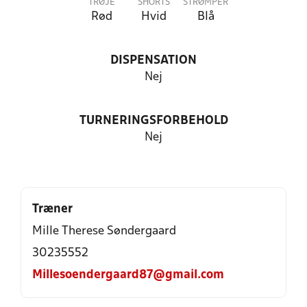
TRØJE
SHORTS
STRØMPER
Rød
Hvid
Blå
DISPENSATION
Nej
TURNERINGSFORBEHOLD
Nej
Træner
Mille Therese Søndergaard
30235552
Millesoendergaard87@gmail.com