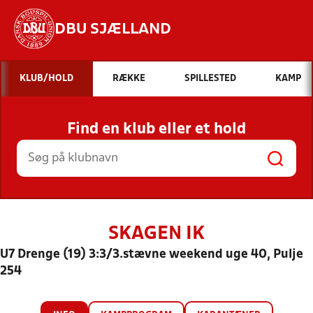
DBU SJÆLLAND
Hvad vil du søge efter?
KLUB/HOLD
RÆKKE
SPILLESTED
KAMP
INDHOLD OG NYHEDER
Find en klub eller et hold
STILLINGER, RESULTATER, KLUBBER OG
HOLD
SKAGEN IK
U7 Drenge (19) 3:3/3.stævne weekend uge 40, Pulje
254