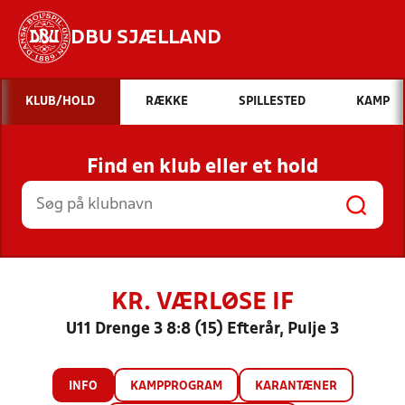
DBU SJÆLLAND
Hvad vil du søge efter?
KLUB/HOLD
RÆKKE
SPILLESTED
KAMP
INDHOLD OG NYHEDER
Find en klub eller et hold
STILLINGER, RESULTATER, KLUBBER OG
HOLD
KR. VÆRLØSE IF
U11 Drenge 3 8:8 (15) Efterår, Pulje 3
INFO
KAMPPROGRAM
KARANTÆNER