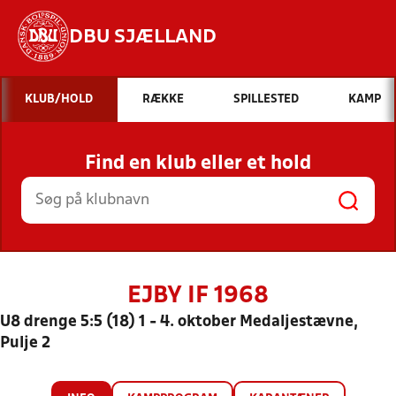
DBU SJÆLLAND
Hvad vil du søge efter?
KLUB/HOLD
RÆKKE
SPILLESTED
KAMP
INDHOLD OG NYHEDER
Find en klub eller et hold
STILLINGER, RESULTATER, KLUBBER OG
HOLD
EJBY IF 1968
U8 drenge 5:5 (18) 1 - 4. oktober Medaljestævne,
Pulje 2