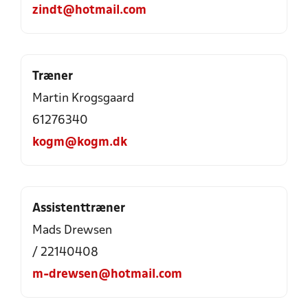
zindt@hotmail.com
Træner
Martin Krogsgaard
61276340
kogm@kogm.dk
Assistenttræner
Mads Drewsen
/ 22140408
m-drewsen@hotmail.com