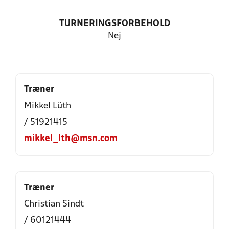
TURNERINGSFORBEHOLD
Nej
Træner
Mikkel Lüth
/ 51921415
mikkel_lth@msn.com
Træner
Christian Sindt
/ 60121444