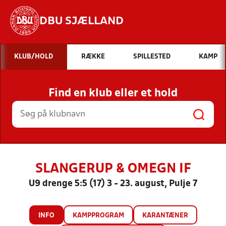
DBU SJÆLLAND
Hvad vil du søge efter?
KLUB/HOLD
RÆKKE
SPILLESTED
KAMP
INDHOLD OG NYHEDER
Find en klub eller et hold
STILLINGER, RESULTATER, KLUBBER OG
HOLD
SLANGERUP & OMEGN IF
U9 drenge 5:5 (17) 3 - 23. august, Pulje 7
INFO
KAMPPROGRAM
KARANTÆNER