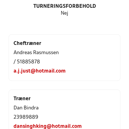
TURNERINGSFORBEHOLD
Nej
Cheftræner
Andreas Rasmussen
/ 51885878
a.j.just@hotmail.com
Træner
Dan Bindra
23989889
dansinghking@hotmail.com