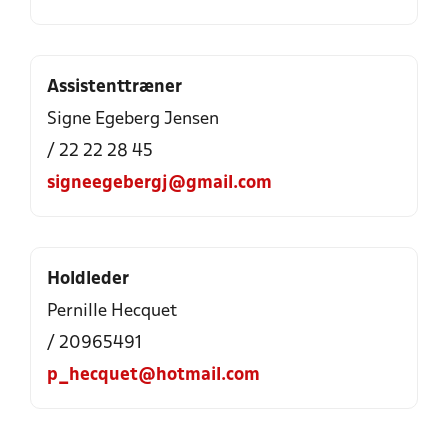
Assistenttræner
Signe Egeberg Jensen
/ 22 22 28 45
signeegebergj@gmail.com
Holdleder
Pernille Hecquet
/ 20965491
p_hecquet@hotmail.com