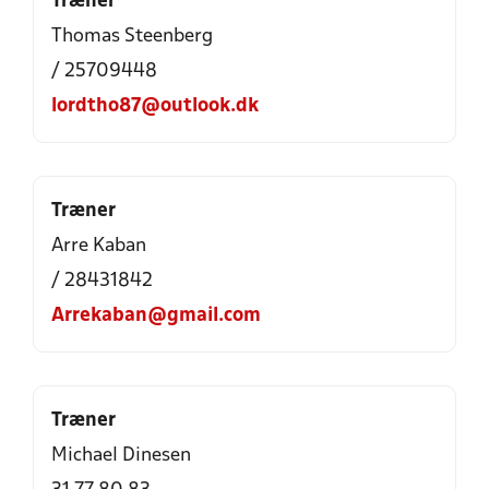
Træner
Thomas Steenberg
/ 25709448
lordtho87@outlook.dk
Træner
Arre Kaban
/ 28431842
Arrekaban@gmail.com
Træner
Michael Dinesen