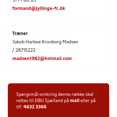
31 77 80 83
formand@jyllinge-fc.dk
Træner
Jakob Harboe Kronborg Madsen
/ 28715222
madsen1982@hotmail.com
Spørgsmål omkring denne række skal
rettes til DBU Sjælland på
mail
eller på
tlf:
4632 3366