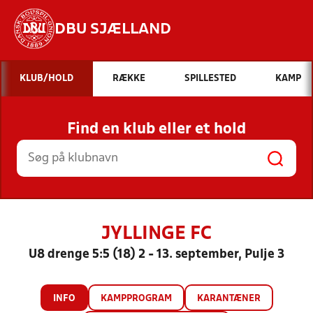
DBU SJÆLLAND
Hvad vil du søge efter?
KLUB/HOLD
RÆKKE
SPILLESTED
KAMP
INDHOLD OG NYHEDER
Find en klub eller et hold
STILLINGER, RESULTATER, KLUBBER OG
HOLD
JYLLINGE FC
U8 drenge 5:5 (18) 2 - 13. september, Pulje 3
INFO
KAMPPROGRAM
KARANTÆNER