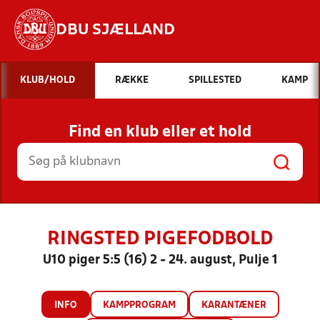
DBU SJÆLLAND
Hvad vil du søge efter?
KLUB/HOLD
RÆKKE
SPILLESTED
KAMP
INDHOLD OG NYHEDER
Find en klub eller et hold
STILLINGER, RESULTATER, KLUBBER OG
HOLD
RINGSTED PIGEFODBOLD
U10 piger 5:5 (16) 2 - 24. august, Pulje 1
INFO
KAMPPROGRAM
KARANTÆNER