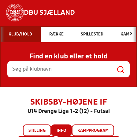
DBU SJÆLLAND
Hvad vil du søge efter?
KLUB/HOLD
RÆKKE
SPILLESTED
KAMP
INDHOLD OG NYHEDER
Find en klub eller et hold
STILLINGER, RESULTATER, KLUBBER OG
HOLD
SKIBSBY-HØJENE IF
U14 Drenge Liga 1-2 (12) - Futsal
STILLING
INFO
KAMPPROGRAM