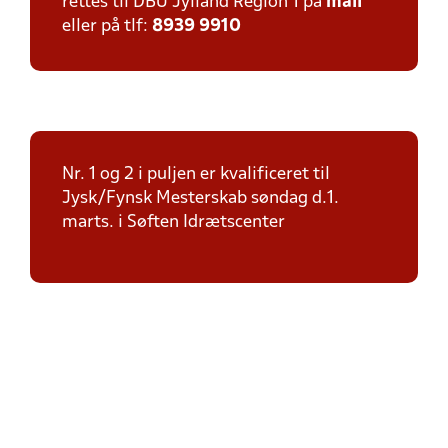
rettes til DBU Jylland Region 1 på
mail
eller på tlf:
8939 9910
Nr. 1 og 2 i puljen er kvalificeret til
Jysk/Fynsk Mesterskab søndag d.1.
marts. i Søften Idrætscenter