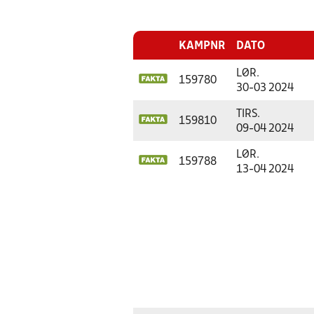
KAMPNR
DATO
LØR.
159780
30-03 2024
TIRS.
159810
09-04 2024
LØR.
159788
13-04 2024