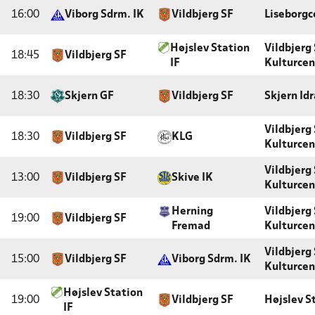
16:00
Viborg Sdrm. IK
Vildbjerg SF
Liseborgc
Højslev Station
Vildbjerg
18:45
Vildbjerg SF
IF
Kulturcen
18:30
Skjern GF
Vildbjerg SF
Skjern Id
Vildbjerg
18:30
Vildbjerg SF
KLG
Kulturcen
Vildbjerg
13:00
Vildbjerg SF
Skive IK
Kulturcen
Herning
Vildbjerg
19:00
Vildbjerg SF
Fremad
Kulturcen
Vildbjerg
15:00
Vildbjerg SF
Viborg Sdrm. IK
Kulturcen
Højslev Station
19:00
Vildbjerg SF
Højslev S
IF