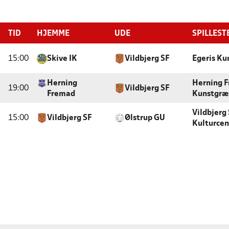
TID
HJEMME
UDE
SPILLEST
15:00
Skive IK
Vildbjerg SF
Egeris Ku
Herning
Herning F
19:00
Vildbjerg SF
Fremad
Kunstgræ
Vildbjerg
15:00
Vildbjerg SF
Ølstrup GU
Kulturcen