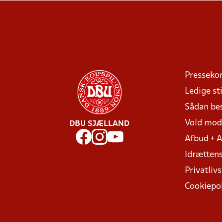
Presseko
Ledige sti
Sådan be
Vold mo
DBU SJÆLLAND
Afbud + 
Idrættens
Privatlivs
Cookiepol