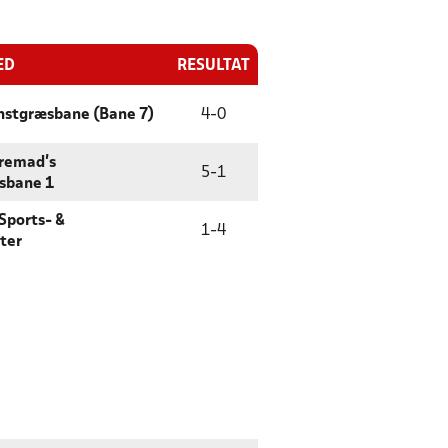
ED
RESULTAT
nstgræsbane (Bane 7)
4
-
0
remad's
5
-
1
sbane 1
 Sports- &
1
-
4
ter