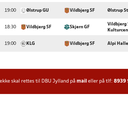
19:00
Ølstrup GU
Vildbjerg SF
Ølstrup S
Vildbjerg
18:30
Vildbjerg SF
Skjern GF
Kulturcen
19:00
KLG
Vildbjerg SF
Alpi Halle
ke skal rettes til DBU Jylland på
mail
eller på tlf:
8939