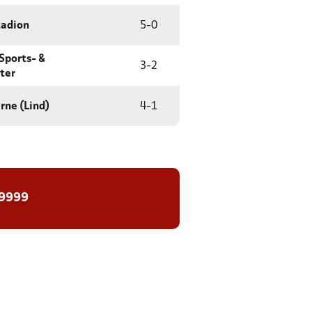
tadion
5
-
0
 Sports- &
3
-
2
ter
rne (Lind)
4
-
1
 9999