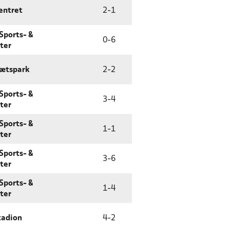
entret
2
-
1
 Sports- &
0
-
6
ter
rætspark
2
-
2
 Sports- &
3
-
4
ter
 Sports- &
1
-
1
ter
 Sports- &
3
-
6
ter
 Sports- &
1
-
4
ter
tadion
4
-
2