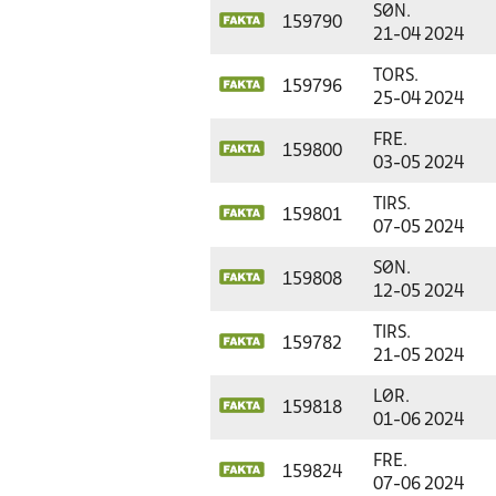
SØN.
159790
21-04 2024
TORS.
159796
25-04 2024
FRE.
159800
03-05 2024
TIRS.
159801
07-05 2024
SØN.
159808
12-05 2024
TIRS.
159782
21-05 2024
LØR.
159818
01-06 2024
FRE.
159824
07-06 2024