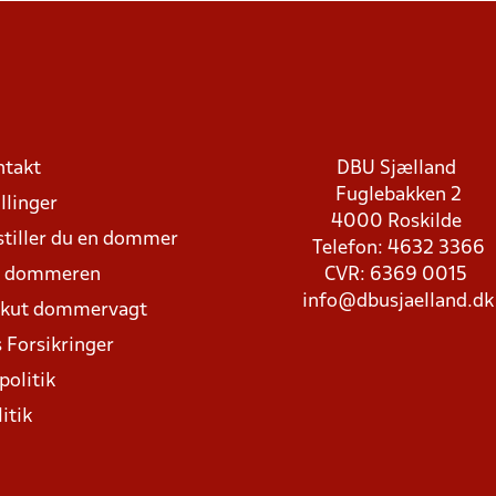
ntakt
DBU Sjælland
Fuglebakken 2
llinger
4000 Roskilde
stiller du en dommer
Telefon: 4632 3366
d dommeren
CVR: 6369 0015
info@dbusjaelland.dk
Akut dommervagt
 Forsikringer
politik
itik