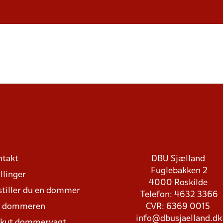
ntakt
DBU Sjælland
Fuglebakken 2
llinger
4000 Roskilde
stiller du en dommer
Telefon: 4632 3366
d dommeren
CVR: 6369 0015
info@dbusjaelland.dk
Akut dommervagt