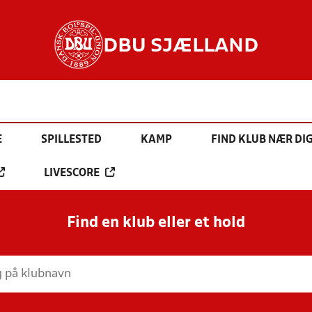
DBU SJÆLLAND
E
SPILLESTED
KAMP
FIND KLUB NÆR DI
LIVESCORE
Find en klub eller et hold