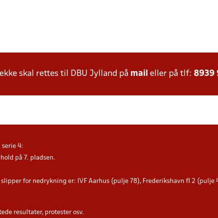
ke skal rettes til DBU Jylland på
mail
eller på tlf:
8939
serie 4:
hold på 7. pladsen.
slipper for nedrykning er: IVF Aarhus (pulje 78), Frederikshavn fI 2 (pulje
ede resultater, protester osv.