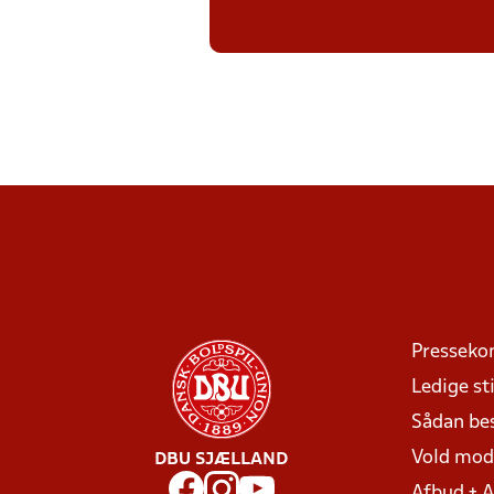
Presseko
Ledige sti
Sådan be
Vold mo
DBU SJÆLLAND
Afbud + 