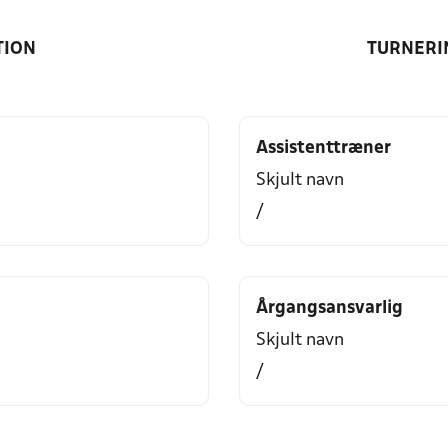
TION
TURNERI
Assistenttræner
Skjult navn
/
Årgangsansvarlig
Skjult navn
/