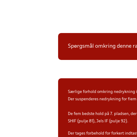
Spørgsmål omkring denne ræk
Særlige forhold omkring nedrykning i 
Der suspenderes nedrykning for fiem 
De fem bedste hold på 7. pladsen, der 
SHIF (pulje 81), Jels IF (pulje 92).
Der tages forbehold for forkert indtast