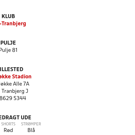
KLUB
-Tranbjerg
PULJE
Pulje 81
ILLESTED
økke Stadion
økke Alle 7A
 Tranbjerg J
: 8629 5344
LEDRAGT UDE
SHORTS
STRØMPER
Rød
Blå