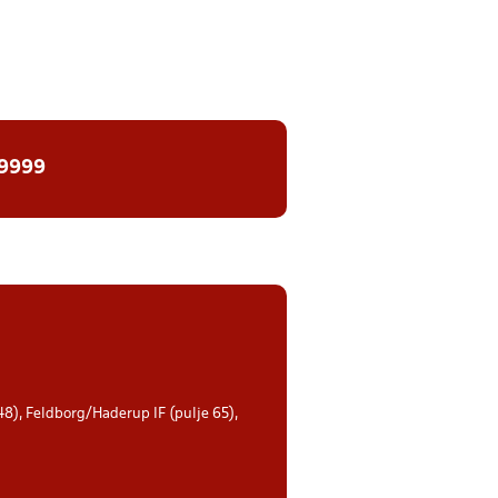
 9999
 48), Feldborg/Haderup IF (pulje 65),