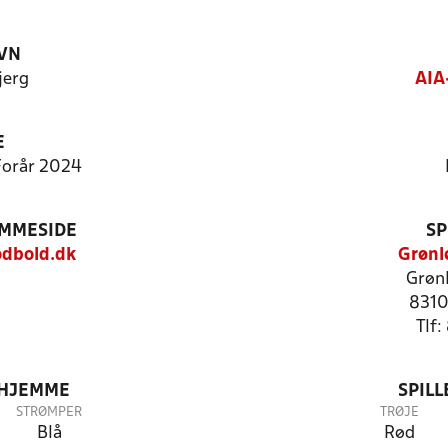
VN
jerg
AIA
E
 Forår 2024
EMMESIDE
SP
odbold.dk
Grønl
Grønl
8310
Tlf
 HJEMME
SPIL
STRØMPER
TRØJE
Blå
Rød