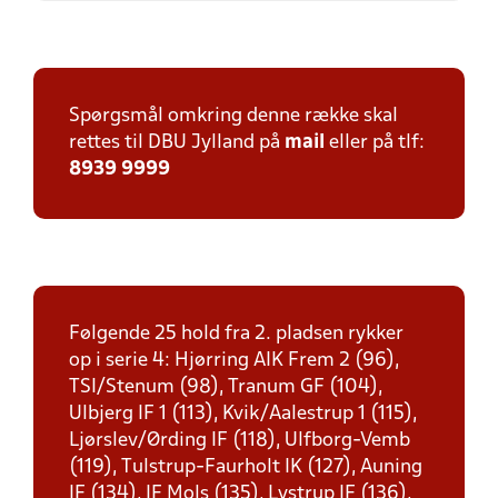
Spørgsmål omkring denne række skal
rettes til DBU Jylland på
mail
eller på tlf:
8939 9999
Følgende 25 hold fra 2. pladsen rykker
op i serie 4: Hjørring AIK Frem 2 (96),
TSI/Stenum (98), Tranum GF (104),
Ulbjerg IF 1 (113), Kvik/Aalestrup 1 (115),
Ljørslev/Ørding IF (118), Ulfborg-Vemb
(119), Tulstrup-Faurholt IK (127), Auning
IF (134), IF Mols (135), Lystrup IF (136),