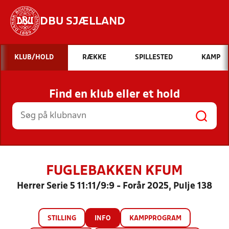
DBU SJÆLLAND
Hvad vil du søge efter?
KLUB/HOLD
RÆKKE
SPILLESTED
KAMP
INDHOLD OG NYHEDER
Find en klub eller et hold
STILLINGER, RESULTATER, KLUBBER OG
HOLD
FUGLEBAKKEN KFUM
Herrer Serie 5 11:11/9:9 - Forår 2025, Pulje 138
STILLING
INFO
KAMPPROGRAM