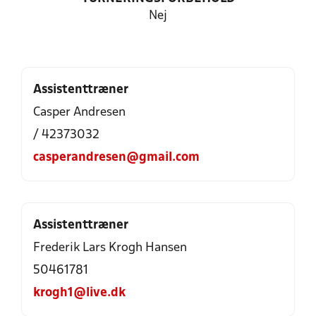
Nej
Assistenttræner
Casper Andresen
/ 42373032
casperandresen@gmail.com
Assistenttræner
Frederik Lars Krogh Hansen
50461781
krogh1@live.dk