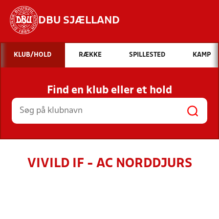
DBU SJÆLLAND
Hvad vil du søge efter?
KLUB/HOLD
RÆKKE
SPILLESTED
KAMP
INDHOLD OG NYHEDER
Find en klub eller et hold
STILLINGER, RESULTATER, KLUBBER OG
HOLD
VIVILD IF - AC NORDDJURS