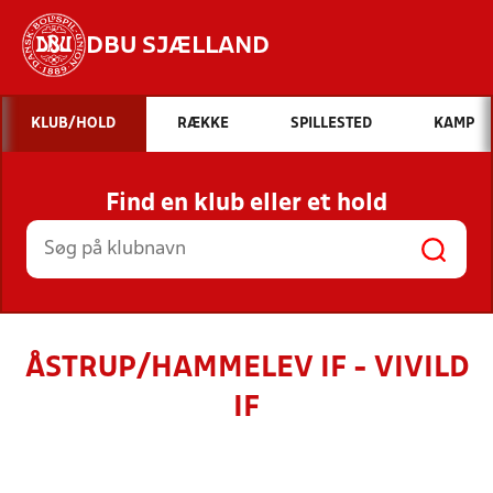
DBU SJÆLLAND
Hvad vil du søge efter?
KLUB/HOLD
RÆKKE
SPILLESTED
KAMP
INDHOLD OG NYHEDER
Find en klub eller et hold
STILLINGER, RESULTATER, KLUBBER OG
HOLD
ÅSTRUP/HAMMELEV IF - VIVILD
IF