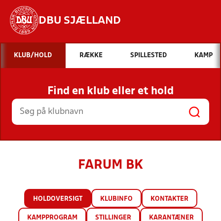
DBU SJÆLLAND
Hvad vil du søge efter?
KLUB/HOLD
RÆKKE
SPILLESTED
KAMP
INDHOLD OG NYHEDER
Find en klub eller et hold
STILLINGER, RESULTATER, KLUBBER OG
HOLD
FARUM BK
HOLDOVERSIGT
KLUBINFO
KONTAKTER
KAMPPROGRAM
STILLINGER
KARANTÆNER