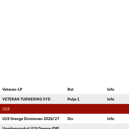
Veteran-LP
Øst
Info
VETERAN TURNERING SYD
Pulje 1
Info
U19
U19 Drenge Divisionen 2026/27
Div
Info
Ungdomspokal U19 Drenge (08)