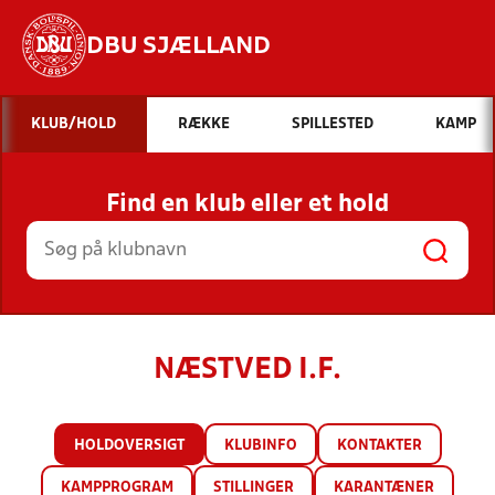
DBU SJÆLLAND
Hvad vil du søge efter?
KLUB/HOLD
RÆKKE
SPILLESTED
KAMP
INDHOLD OG NYHEDER
Find en klub eller et hold
STILLINGER, RESULTATER, KLUBBER OG
HOLD
NÆSTVED I.F.
HOLDOVERSIGT
KLUBINFO
KONTAKTER
KAMPPROGRAM
STILLINGER
KARANTÆNER