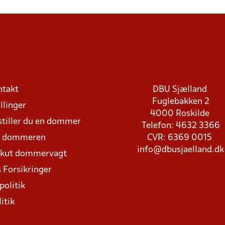
ntakt
DBU Sjælland
Fuglebakken 2
llinger
4000 Roskilde
stiller du en dommer
Telefon: 4632 3366
d dommeren
CVR: 6369 0015
info@dbusjaelland.dk
Akut dommervagt
 Forsikringer
politik
itik