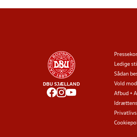
Presseko
Ledige sti
Sådan be
Vold mo
DBU SJÆLLAND
Afbud + 
Idrættens
Privatlivs
Cookiepol