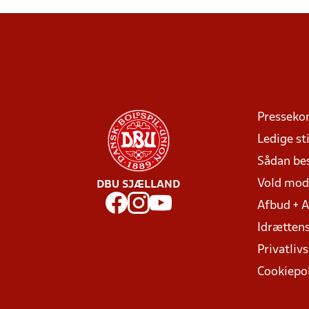
Presseko
Ledige sti
Sådan be
Vold mo
DBU SJÆLLAND
Afbud + 
Idrættens
Privatlivs
Cookiepol