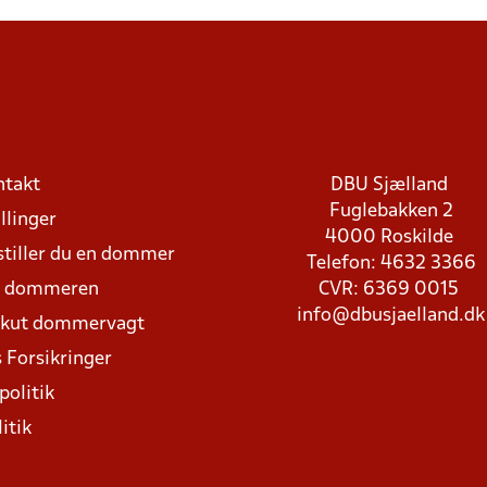
ntakt
DBU Sjælland
Fuglebakken 2
llinger
4000 Roskilde
stiller du en dommer
Telefon: 4632 3366
d dommeren
CVR: 6369 0015
info@dbusjaelland.dk
Akut dommervagt
 Forsikringer
politik
itik