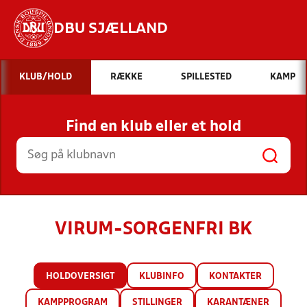
DBU SJÆLLAND
Hvad vil du søge efter?
KLUB/HOLD
RÆKKE
SPILLESTED
KAMP
INDHOLD OG NYHEDER
Find en klub eller et hold
STILLINGER, RESULTATER, KLUBBER OG
HOLD
VIRUM-SORGENFRI BK
HOLDOVERSIGT
KLUBINFO
KONTAKTER
KAMPPROGRAM
STILLINGER
KARANTÆNER