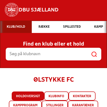
DBU SJÆLLAND
Hvad vil du søge efter?
KLUB/HOLD
RÆKKE
SPILLESTED
KAMP
INDHOLD OG NYHEDER
Find en klub eller et hold
STILLINGER, RESULTATER, KLUBBER OG
HOLD
ØLSTYKKE FC
HOLDOVERSIGT
KLUBINFO
KONTAKTER
KAMPPROGRAM
STILLINGER
KARANTÆNER