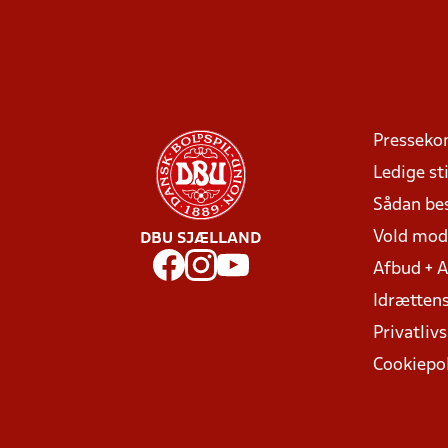
Presseko
Ledige sti
Sådan be
Vold mo
DBU SJÆLLAND
Afbud + 
Idrættens
Privatlivs
Cookiepol