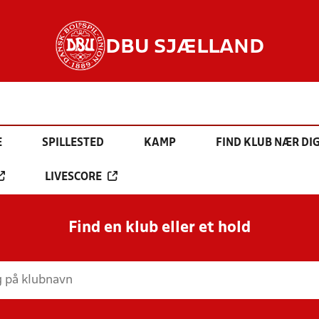
DBU SJÆLLAND
E
SPILLESTED
KAMP
FIND KLUB NÆR DI
LIVESCORE
Find en klub eller et hold