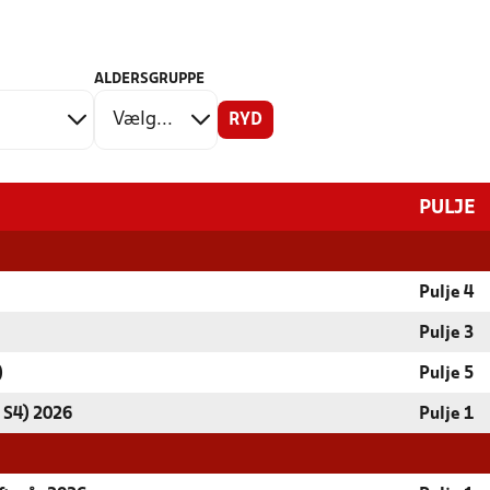
ALDERSGRUPPE
RYD
PULJE
Pulje 4
Pulje 3
)
Pulje 5
 S4) 2026
Pulje 1