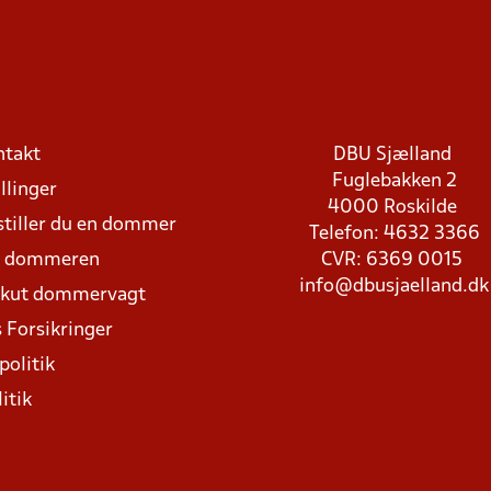
ntakt
DBU Sjælland
Fuglebakken 2
llinger
4000 Roskilde
stiller du en dommer
Telefon: 4632 3366
d dommeren
CVR: 6369 0015
info@dbusjaelland.dk
Akut dommervagt
 Forsikringer
politik
itik