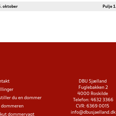
5. oktober
Pulje 1
ntakt
DBU Sjælland
Fuglebakken 2
llinger
4000 Roskilde
stiller du en dommer
Telefon: 4632 3366
d dommeren
CVR: 6369 0015
info@dbusjaelland.dk
Akut dommervagt