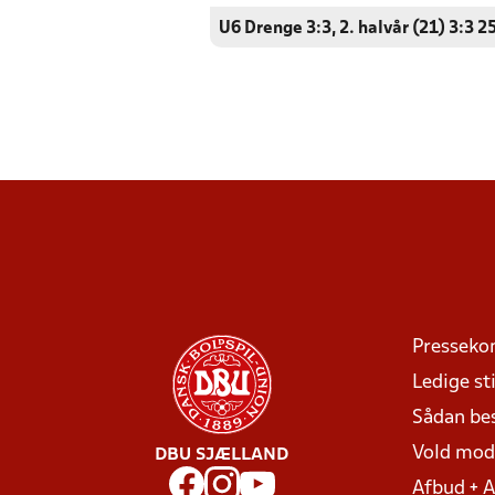
U6 Drenge 3:3, 2. halvår (21) 3:3 2
Presseko
Ledige sti
Sådan be
Vold mo
DBU SJÆLLAND
Afbud + 