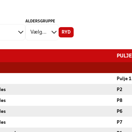
ALDERSGRUPPE
RYD
PULJE
Pulje 1
løs
P2
løs
P8
løs
P6
løs
P7