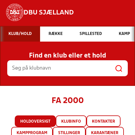
DBU SJÆLLAND
Hvad vil du søge efter?
KLUB/HOLD
RÆKKE
SPILLESTED
KAMP
INDHOLD OG NYHEDER
Find en klub eller et hold
STILLINGER, RESULTATER, KLUBBER OG
HOLD
FA 2000
HOLDOVERSIGT
KLUBINFO
KONTAKTER
KAMPPROGRAM
STILLINGER
KARANTÆNER