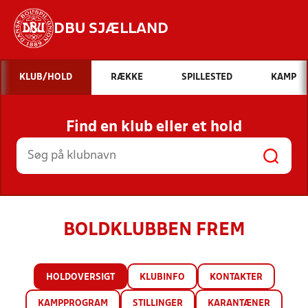
DBU SJÆLLAND
Hvad vil du søge efter?
KLUB/HOLD
RÆKKE
SPILLESTED
KAMP
INDHOLD OG NYHEDER
Find en klub eller et hold
STILLINGER, RESULTATER, KLUBBER OG
HOLD
BOLDKLUBBEN FREM
HOLDOVERSIGT
KLUBINFO
KONTAKTER
KAMPPROGRAM
STILLINGER
KARANTÆNER