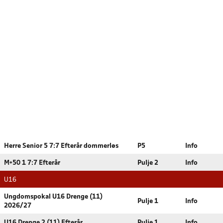
Herre Senior 5 7:7 Efterår dommerløs
P5
Info
M+50 1 7:7 Efterår
Pulje 2
Info
U16
Ungdomspokal U16 Drenge (11)
Pulje 1
Info
2026/27
U16 Drenge 2 (11) Efterår
Pulje 1
Info