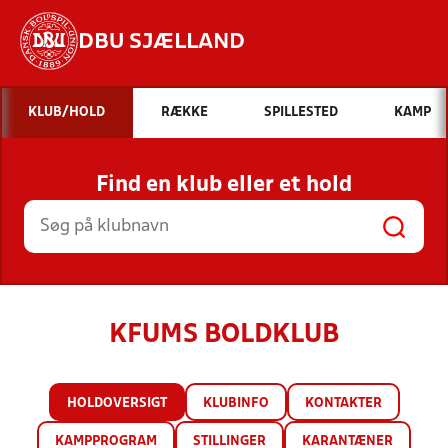
DBU SJÆLLAND
Hvad vil du søge efter?
KLUB/HOLD
RÆKKE
SPILLESTED
KAMP
INDHOLD OG NYHEDER
Find en klub eller et hold
STILLINGER, RESULTATER, KLUBBER OG
HOLD
KFUMS BOLDKLUB
HOLDOVERSIGT
KLUBINFO
KONTAKTER
KAMPPROGRAM
STILLINGER
KARANTÆNER