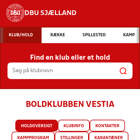
DBU SJÆLLAND
Hvad vil du søge efter?
KLUB/HOLD
RÆKKE
SPILLESTED
KAMP
INDHOLD OG NYHEDER
Find en klub eller et hold
STILLINGER, RESULTATER, KLUBBER OG
HOLD
BOLDKLUBBEN VESTIA
HOLDOVERSIGT
KLUBINFO
KONTAKTER
KAMPPROGRAM
STILLINGER
KARANTÆNER