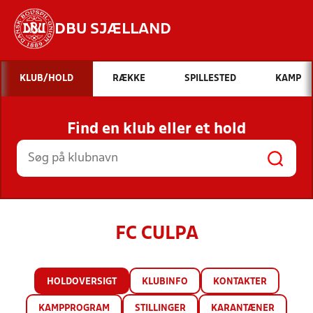
DBU SJÆLLAND
Hvad vil du søge efter?
KLUB/HOLD
RÆKKE
SPILLESTED
KAMP
INDHOLD OG NYHEDER
Find en klub eller et hold
STILLINGER, RESULTATER, KLUBBER OG
HOLD
FC CULPA
HOLDOVERSIGT
KLUBINFO
KONTAKTER
KAMPPROGRAM
STILLINGER
KARANTÆNER