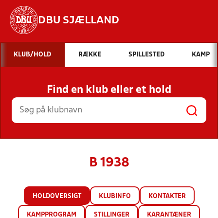
DBU SJÆLLAND
Hvad vil du søge efter?
KLUB/HOLD
RÆKKE
SPILLESTED
KAMP
INDHOLD OG NYHEDER
Find en klub eller et hold
STILLINGER, RESULTATER, KLUBBER OG
HOLD
B 1938
HOLDOVERSIGT
KLUBINFO
KONTAKTER
KAMPPROGRAM
STILLINGER
KARANTÆNER