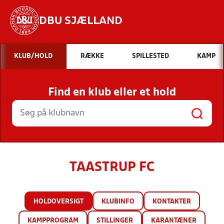
DBU SJÆLLAND
Hvad vil du søge efter?
KLUB/HOLD
RÆKKE
SPILLESTED
KAMP
INDHOLD OG NYHEDER
Find en klub eller et hold
STILLINGER, RESULTATER, KLUBBER OG
HOLD
TAASTRUP FC
HOLDOVERSIGT
KLUBINFO
KONTAKTER
KAMPPROGRAM
STILLINGER
KARANTÆNER