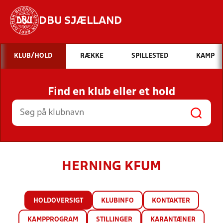
DBU SJÆLLAND
Hvad vil du søge efter?
KLUB/HOLD
RÆKKE
SPILLESTED
KAMP
INDHOLD OG NYHEDER
Find en klub eller et hold
STILLINGER, RESULTATER, KLUBBER OG
HOLD
HERNING KFUM
HOLDOVERSIGT
KLUBINFO
KONTAKTER
KAMPPROGRAM
STILLINGER
KARANTÆNER