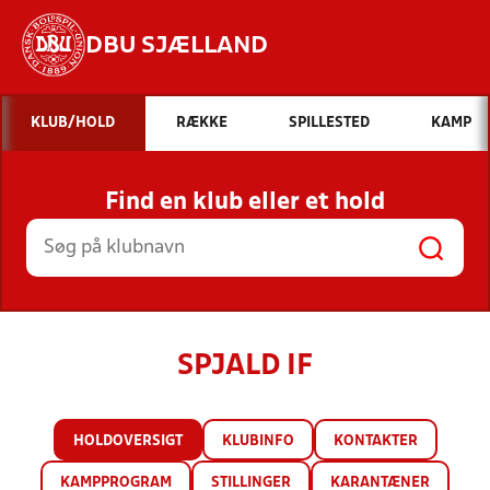
DBU SJÆLLAND
Hvad vil du søge efter?
KLUB/HOLD
RÆKKE
SPILLESTED
KAMP
INDHOLD OG NYHEDER
Find en klub eller et hold
STILLINGER, RESULTATER, KLUBBER OG
HOLD
SPJALD IF
HOLDOVERSIGT
KLUBINFO
KONTAKTER
KAMPPROGRAM
STILLINGER
KARANTÆNER