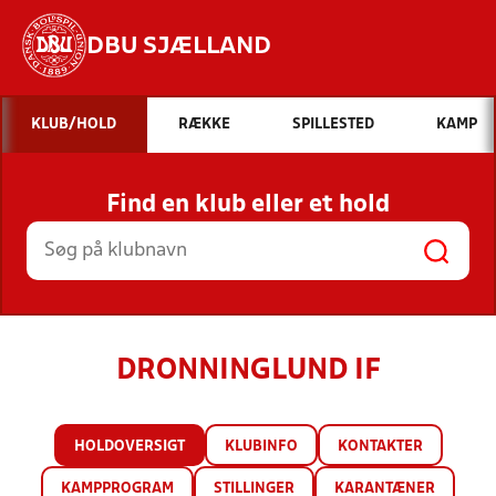
DBU SJÆLLAND
Hvad vil du søge efter?
KLUB/HOLD
RÆKKE
SPILLESTED
KAMP
INDHOLD OG NYHEDER
Find en klub eller et hold
STILLINGER, RESULTATER, KLUBBER OG
HOLD
DRONNINGLUND IF
HOLDOVERSIGT
KLUBINFO
KONTAKTER
KAMPPROGRAM
STILLINGER
KARANTÆNER