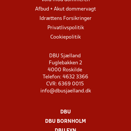
Afbud + Akut dommervagt
Idrættens Forsikringer
Privatlivspolitik
Cookiepolitik
DBU Sjælland
Fuglebakken 2
4000 Roskilde
Telefon: 4632 3366
CVR: 6369 0015
info@dbusjaelland.dk
DBU
DBU BORNHOLM
DBU FYN