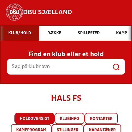
DBU SJÆLLAND
Hvad vil du søge efter?
KLUB/HOLD
RÆKKE
SPILLESTED
KAMP
INDHOLD OG NYHEDER
Find en klub eller et hold
STILLINGER, RESULTATER, KLUBBER OG
HOLD
HALS FS
HOLDOVERSIGT
KLUBINFO
KONTAKTER
KAMPPROGRAM
STILLINGER
KARANTÆNER