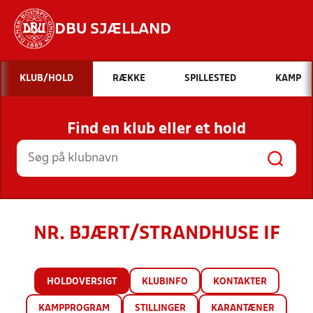
DBU SJÆLLAND
Hvad vil du søge efter?
KLUB/HOLD
RÆKKE
SPILLESTED
KAMP
INDHOLD OG NYHEDER
Find en klub eller et hold
STILLINGER, RESULTATER, KLUBBER OG
HOLD
NR. BJÆRT/STRANDHUSE IF
HOLDOVERSIGT
KLUBINFO
KONTAKTER
KAMPPROGRAM
STILLINGER
KARANTÆNER