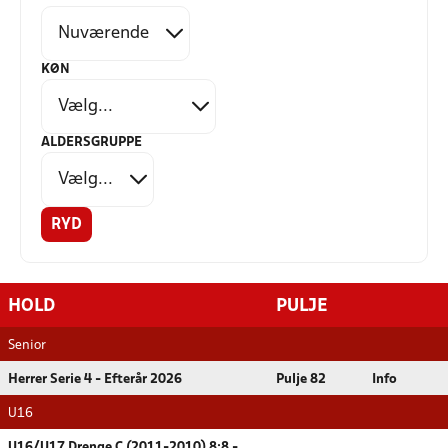
KØN
ALDERSGRUPPE
RYD
HOLD
PULJE
Senior
Herrer Serie 4 - Efterår 2026
Pulje 82
Info
U16
U16/U17 Drenge C (2011-2010) 8:8 -