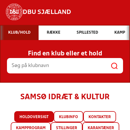
DBU SJÆLLAND
Hvad vil du søge efter?
KLUB/HOLD
RÆKKE
SPILLESTED
KAMP
INDHOLD OG NYHEDER
Find en klub eller et hold
STILLINGER, RESULTATER, KLUBBER OG
HOLD
SAMSØ IDRÆT & KULTUR
HOLDOVERSIGT
KLUBINFO
KONTAKTER
KAMPPROGRAM
STILLINGER
KARANTÆNER