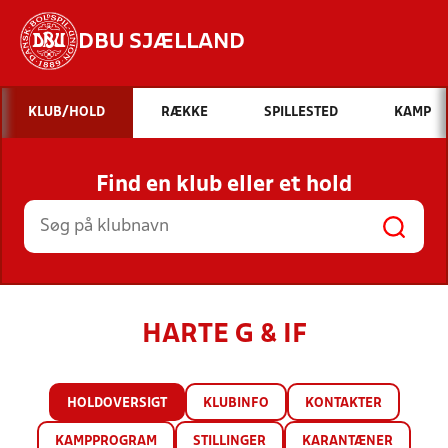
DBU SJÆLLAND
Hvad vil du søge efter?
KLUB/HOLD
RÆKKE
SPILLESTED
KAMP
INDHOLD OG NYHEDER
Find en klub eller et hold
STILLINGER, RESULTATER, KLUBBER OG
HOLD
HARTE G & IF
HOLDOVERSIGT
KLUBINFO
KONTAKTER
KAMPPROGRAM
STILLINGER
KARANTÆNER