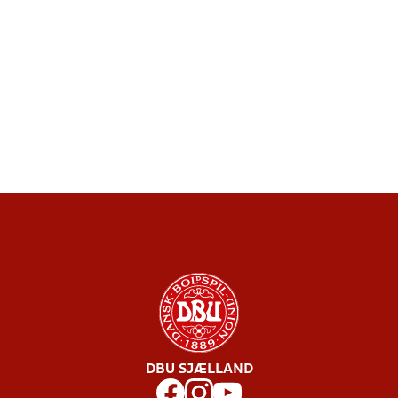
DBU SJÆLLAND