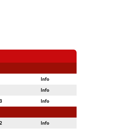
Info
Info
3
Info
2
Info