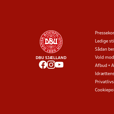
Presseko
Ledige sti
Sådan be
Vold mo
DBU SJÆLLAND
Afbud + 
Idrættens
Privatlivs
Cookiepol