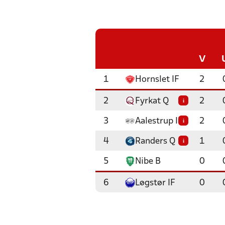
V
1
Hornslet IF
2
2
Fyrkat Q
2
i
3
Aalestrup IF
2
i
4
Randers Q
1
i
5
Nibe B
0
6
Løgstør IF
0