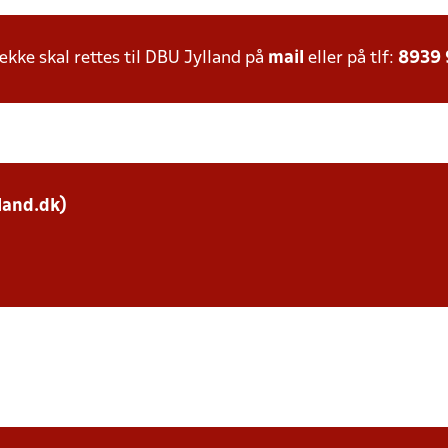
ke skal rettes til DBU Jylland på
mail
eller på tlf:
8939
land.dk)