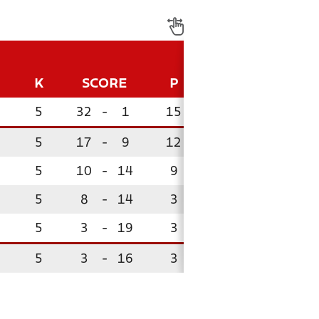
K
SCORE
P
5
32
-
1
15
5
17
-
9
12
5
10
-
14
9
5
8
-
14
3
5
3
-
19
3
5
3
-
16
3
!