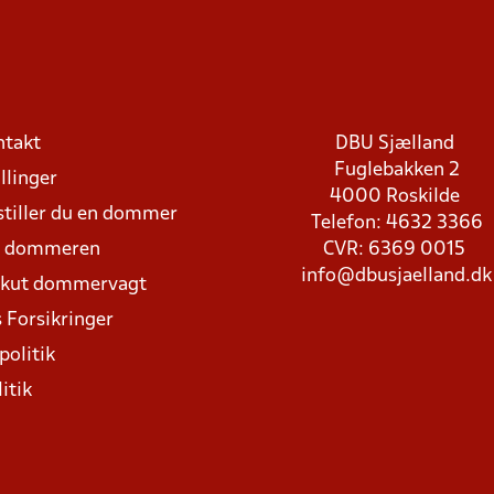
ntakt
DBU Sjælland
Fuglebakken 2
llinger
4000 Roskilde
stiller du en dommer
Telefon: 4632 3366
d dommeren
CVR: 6369 0015
info@dbusjaelland.dk
Akut dommervagt
 Forsikringer
politik
itik